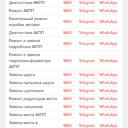
Диагностика МКПП
MAX
Telegram
WhatsApp
Ремонт АКПП
MAX
Telegram
WhatsApp
Капитальный ремонт
MAX
Telegram
WhatsApp
коробки автомат
Диагностика АКПП
MAX
Telegram
WhatsApp
Ремонт и замена
MAX
Telegram
WhatsApp
гидроблока АКПП
Ремонт и замена
гидротрансформатора
MAX
Telegram
WhatsApp
АКПП
Замена шруса
MAX
Telegram
WhatsApp
Замена пыльника шруса
MAX
Telegram
WhatsApp
Замена сцепления
MAX
Telegram
WhatsApp
Ремонт редукторов моста
MAX
Telegram
WhatsApp
Замена сальников
MAX
Telegram
WhatsApp
Замена масла АКПП
MAX
Telegram
WhatsApp
Замена масла в
MAX
Telegram
WhatsApp