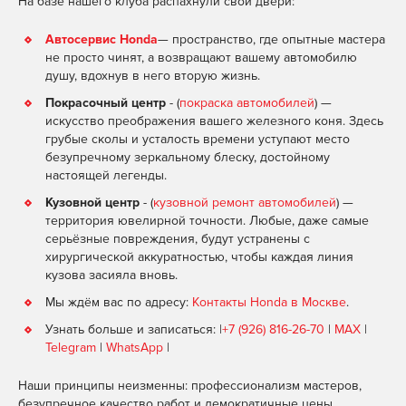
На базе нашего клуба распахнули свои двери:
Автосервис Honda
— пространство, где опытные мастера
не просто чинят, а возвращают вашему автомобилю
душу, вдохнув в него вторую жизнь.
Покрасочный центр
- (
покраска автомобилей
) —
искусство преображения вашего железного коня. Здесь
грубые сколы и усталость времени уступают место
безупречному зеркальному блеску, достойному
настоящей легенды.
Кузовной центр
- (
кузовной ремонт автомобилей
) —
территория ювелирной точности. Любые, даже самые
серьёзные повреждения, будут устранены с
хирургической аккуратностью, чтобы каждая линия
кузова засияла вновь.
Мы ждём вас по адресу:
Контакты Honda в Москве
.
Узнать больше и записаться: |
+7 (926) 816-26-70
|
MAX
|
Telegram
|
WhatsApp
|
Наши принципы неизменны: профессионализм мастеров,
безупречное качество работ и демократичные цены