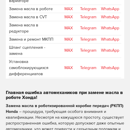
вариаторе
Замена масла в роботе
MAX
Telegram
WhatsApp
Замена масла в CVT
MAX
Telegram
WhatsApp
Замена масла в
MAX
Telegram
WhatsApp
редукторе
Замена и ремонт МКПП
MAX
Telegram
WhatsApp
Шланг сцепления -
MAX
Telegram
WhatsApp
замена
Установка
самоблокирующихся
MAX
Telegram
WhatsApp
дифференциалов
Ремонт карданного вала
MAX
Telegram
WhatsApp
Замена подшипников
Главная ошибка автомехаников при замене масла в
MAX
Telegram
WhatsApp
полуосей
роботе Хонда!
Замена масла в роботизированной коробке передач (РКПП)
Honda
– процедура, требующая особого внимания и
квалификации. Несмотря на кажущуюся простоту, существует
распространенная ошибка, которую допускают даже опытные
автомеханики, что может привести к серьезным поломкам и