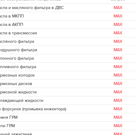
асла и масляного фильтра в ДВС
MAX
асла в МКПП
MAX
асла в АКПП
MAX
асла в трансмиссии
MAX
асляного фильтра
MAX
оздушного фильтра
MAX
алонного фильтра
MAX
опливного фильтра
MAX
ормозных колодок
MAX
ормозных дисков
MAX
ормозной жидкости
MAX
хлаждающей жидкости
MAX
 форсунок (промывка инжектора)
MAX
емня ГРМ
MAX
епи ГРМ
MAX
вечей зажигания
MAX