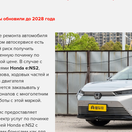
ы обновили до 2028 года
е ремонта автомобиля
ом автосервисе есть
 риск получить
енную починку по
й цене. В случае с
лями
Honda e:NS2
,
зова, ходовых частей и
 двигателя
ется заказывать у
оналов с многолетним
боты с этой маркой.
с предоставляет
ектр услуг по починке
ей Honda e:NS2 с
ми бонусами как для