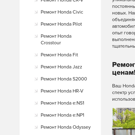
Ремонт Honda CR-V
постоянны
Ремонт Honda Civic
новых. На
объединя
Ремонт Honda Pilot
автомобил
опыт гово
Ремонт Honda
выполненн
Crosstour
тщательны
Ремонт Honda Fit
Ремон
Ремонт Honda Jazz
ценам
Ремонт Honda S2000
Ваш Honda
Ремонт Honda HR-V
спектр ус
использов
Ремонт Honda e:NS1
Ремонт Honda e:NP1
Ремонт Honda Odyssey