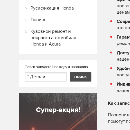
поста
Русификация Honda
ценам
Тюнинг
Совре
что п
Кузовной ремонт и
Гаран
покраска автомобиля
ремон
Honda и Acura
Досту
нацен
Поиск запчастей по коду и названию
Удобн
досту
Индив
вашег
Как запис
Супер-акция!
Позвоните
помогут п