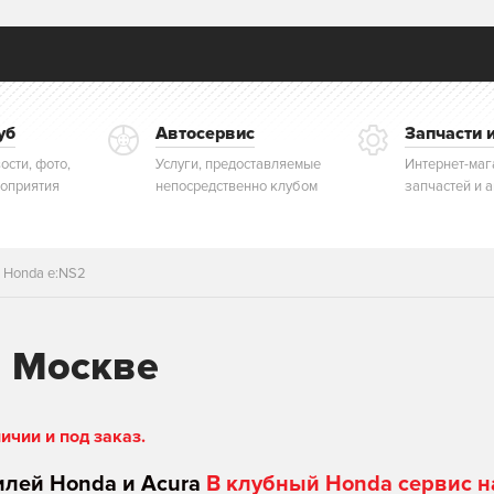
уб
Автосервис
Запчасти 
ости, фото,
Услуги, предоставляемые
Интернет-маг
оприятия
непосредственно клубом
запчастей и 
 Honda e:NS2
в Москве
чии и под заказ.
илей Honda и Acura
В клубный Honda сервис н