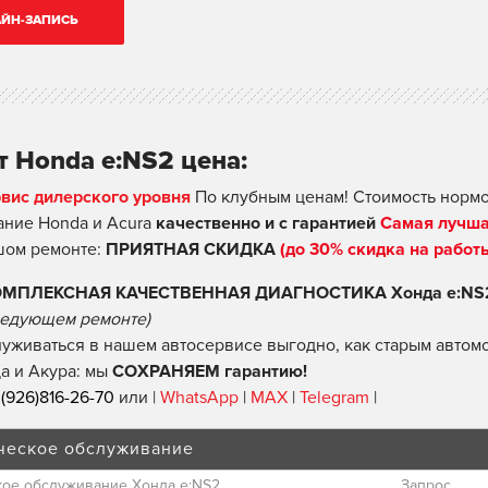
ЙН-ЗАПИСЬ
 Honda e:NS2 цена:
рвис дилерского уровня
По клубным ценам! Стоимость нормо
ние Honda и Acura
качественно и с гарантией
Самая лучша
шом ремонте:
ПРИЯТНАЯ СКИДКА
(до 30% скидка на работ
ОМПЛЕКСНАЯ КАЧЕСТВЕННАЯ ДИАГНОСТИКА Хонда e:NS2 
едующем ремонте)
уживаться в нашем автосервисе выгодно, как старым автомо
а и Акура: мы
СОХРАНЯЕМ гарантию!
(926)816-26-70
или |
WhatsApp
|
MAX
|
Telegram
|
ческое обслуживание
кое обслуживание Хонда e:NS2
Запрос