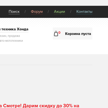
Поиск
Форум
Акции
Контакты
и техника Хонда
0
Корзина пуста
азин, продажа
авто-мототехники
а Смотре! Дарим скидку до 30% на