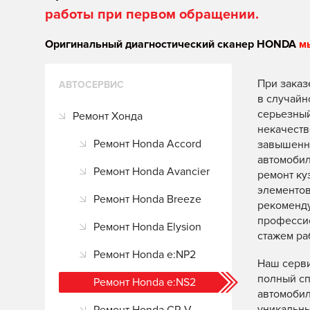
работы при первом обращении.
Оригинальный диагностический сканер HONDA
м
При заказ
АВТОСЕРВИС
в случайн
серьезный
Ремонт Хонда
некачеств
Ремонт Honda Accord
завышенно
автомоби
Ремонт Honda Avancier
ремонт ку
элементов
Ремонт Honda Breeze
рекоменду
професси
Ремонт Honda Elysion
стажем ра
Ремонт Honda e:NP2
Наш серви
полный сп
Ремонт Honda e:NS2
автомобил
уникальны