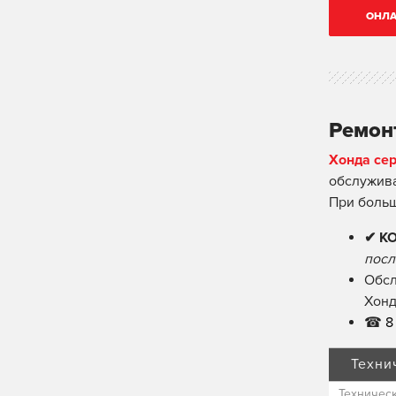
ОНЛА
Ремонт
Хонда се
обслужива
При боль
✔ К
посл
Обсл
Хонд
☎
8 
Техни
Техничес