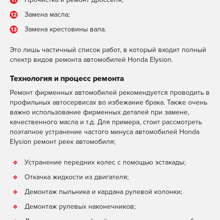
краски
стекла
Ремонт выхлопной
Ремонт и
MAX
Telegram
WhatsApp
Замена масла;
двери
системы
замена
MAX
Telegram
WhatsApp
Замена крестовины вала.
капота
Регулировка
MAX
Telegram
WhatsApp
клапанов
Ремонт и
Это лишь частичный список работ, в который входит полный
замена
Замена термостата
MAX
Telegram
WhatsApp
MAX
Telegram
WhatsApp
спектр видов ремонта автомобилей Honda Elysion.
крышки
багажника
Технология и процесс ремонта
Ремонт и
Ремонт фирменных автомобилей рекомендуется проводить в
замена
MAX
Telegram
WhatsApp
профильных автосервисах во избежание брака. Также очень
крыши
важно использование фирменных деталей при замене,
качественного масла и т.д. Для примера, стоит рассмотреть
поэтапное устранение частого минуса автомобилей Honda
Elysion ремонт реек автомобиля;
Устранение передних колес с помощью эстакады;
Откачка жидкости из двигателя;
Демонтаж пыльника и кардана рулевой колонки;
Демонтаж рулевых наконечников;