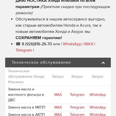
ДИАГНОСТИКА Хонда Илюзион по всем
параметрам
(Приятная скидка при последующем
ремонте)
Обслуживаться в нашем автосервисе выгодно,
как старым автомобилям Honda и Acura, так и
новым автомобилям Хонда и Акура: мы
СОХРАНЯЕМ гарантию!
☎
8 (926)816-26-70
или |
WhatsApp
|
MAX
|
Telegram
|
Техническое обслуживание
Техническое
обслуживание Хонда
Запрос
Запрос
Запрос
Илюзион
Замена масла и
масляного фильтра в
MAX
Telegram
WhatsApp
ДВС
Замена масла в МКПП
MAX
Telegram
WhatsApp
Замена масла в АКПП
MAX
Telegram
WhatsApp