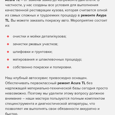
двери
Полная
стекле
Замена подшипников
Шиномонтаж (4 колеса)
MAX
Telegram
WhatsApp
MAX
Telegram
WhatsApp
MAX
Telegram
WhatsApp
Замена сальника
частности, у нас созданы все условия для выполнения
покраска
полуосей
Замена
MAX
Telegram
WhatsApp
Ремонт
Ремонт и
С/у колеса
MAX
Telegram
WhatsApp
распредвала
MAX
Telegram
WhatsApp
качественной реставрации кузова, которая считается олной
задних
бампера
Покраска
замена
MAX
Telegram
WhatsApp
из самых сложных и трудоемких процедур в
ремонте Акура
MAX
Telegram
WhatsApp
MAX
Telegram
WhatsApp
Разборка/сборка
Замена поршневых
тормозных
деталей
лобового
MAX
Telegram
WhatsApp
MAX
Telegram
WhatsApp
Ремонт
TL
. Вы можете заказать покраску авто. Мероприятие состоит
колеса
колец
MAX
Telegram
WhatsApp
дисков
стекла
крыла
из:
Покраска
MAX
Telegram
WhatsApp
Балансировка
MAX
Telegram
WhatsApp
Замена масло
Замена
порогов
Ремонт и
MAX
Telegram
WhatsApp
Ремонт и
съемных колпачков
тормозного
MAX
Telegram
WhatsApp
Сход развал (2 оси)
очистки и мойки детали/кузова;
MAX
Telegram
WhatsApp
замена
замена
Покраска
MAX
Telegram
WhatsApp
MAX
Telegram
WhatsApp
суппорта
MAX
Telegram
WhatsApp
Очистка
заднего
боковых
Герметизация
MAX
Telegram
WhatsApp
суппортов
зачистки ржавых участков;
дроссельной
MAX
Telegram
WhatsApp
стекла
зеркал
Сход развал (1 ось)
MAX
Telegram
WhatsApp
Аэрография
MAX
Telegram
WhatsApp
шлифовки и грунтовки;
заслонки
Ремонт и
Ремонт
Подбор
MAX
Telegram
WhatsApp
матирования и шпаклевочных процедур;
Замер компрессии в
замена
MAX
Telegram
WhatsApp
порогов
MAX
Telegram
WhatsApp
MAX
Telegram
WhatsApp
краски
ДВС
стекла
собственно покраски и полировки.
Ремонт и
двери
Ремонт выхлопной
замена
MAX
Telegram
WhatsApp
MAX
Telegram
WhatsApp
Наш клубный автосервис превосходно оснащен.
системы
капота
Обеспечивать первоклассный
ремонт Acura TL
без
Регулировка
Ремонт и
MAX
Telegram
WhatsApp
надлежащей материально-технической базы сегодня просто
клапанов
замена
невозможно. Поэтому мы уделили этому вопросу должное
MAX
Telegram
WhatsApp
крышки
Замена термостата
MAX
Telegram
WhatsApp
внимание – наши мастера пользуются полным комплектом
багажника
специнструмента и диагностической аппаратуры, что
позволяет им выполнять свои обязанности аккуратно и
Ремонт и
быстро.